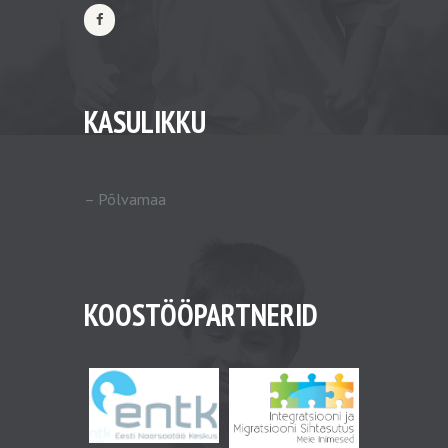
KASULIKKU
–
Põlvamaa
KOOSTÖÖPARTNERID