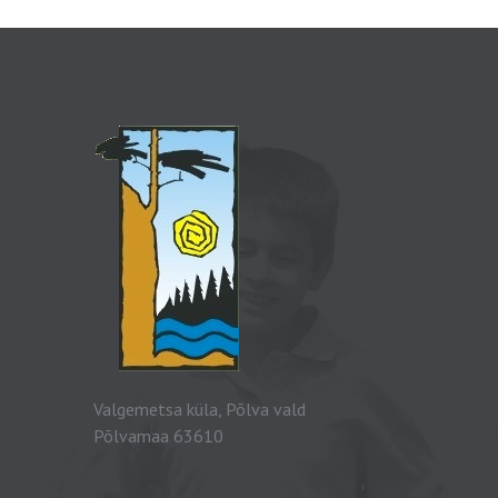
Valgemetsa küla, Põlva vald
Põlvamaa 63610