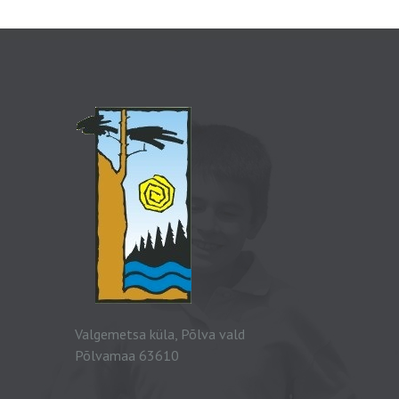
Valgemetsa küla, Põlva vald
Põlvamaa 63610