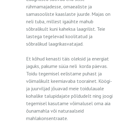
rühmamajadesse, omaealiste ja
samasooliste kaaslaste juurde. Majas on
neli tuba, millest igaühte mahub
sõbralikult kuni kaheksa laagrilist. Teie
lastega tegelevad koolitatud ja
sõbralikud laagrikasvatajad.
Et kõhud kenasti täis oleksid ja energiat
jaguks, pakume süüa neli korda päevas.
Toidu tegemisel eelistame puhast ja
võimalikult keemiavaba toorainet. Köögi-
ja juurviljad jõuavad meie toidulauale
kohalike talupidajate põldudelt ning joogi
tegemisel kasutame võimalusel oma aia
õunamahla või naturaalseid
mahlakonsentraate.