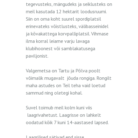
tegevusteks, mängudeks ja seiklusteks on
meil kasutada 12 hektarit loodusruumi.
Siin on oma koht suurel spordiplatsil
erinevateks võistlusteks, välibasseinidel
ja kõvakattega korvpalliplatsil. Vihmase
ilma korral leiame varju lavaga
klubihoonest või samblakatusega
paviljonist.
Valgemetsa on Tartu ja Põlva poolt
võimalik mugavalt jõuda rongiga. Rongilt
maha astudes on Teil teha vaid loetud
sammud ning oletegi kohal.
Suvel toimub meil kolm kuni viis
laagrivahetust. Laagrisse on lahkelt
oodatud kõik 7 kuni 14-aastased lapsed.
Laagrilised sätivad end sisse