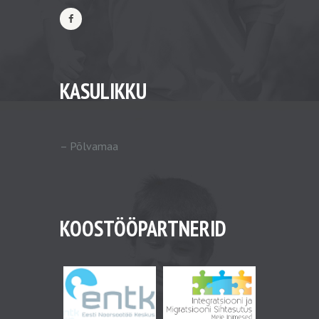
KASULIKKU
–
Põlvamaa
KOOSTÖÖPARTNERID