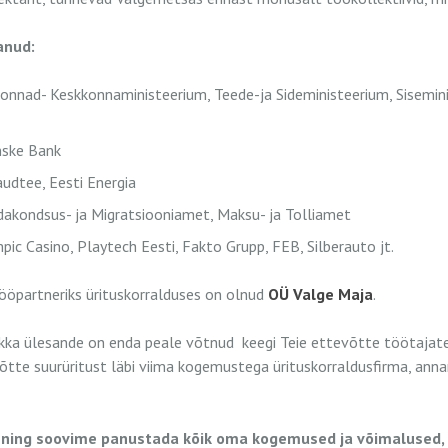
anud:
konnad- Keskkonnaministeerium, Teede-ja Sideministeerium, Sisemini
nske Bank
udtee, Eesti Energia
odakondsus- ja Migratsiooniamet, Maksu- ja Tolliamet
c Casino, Playtech Eesti, Fakto Grupp, FEB, Silberauto jt.
öpartneriks ürituskorralduses on olnud
OÜ Valge Maja
.
ikka ülesande on enda peale võtnud keegi Teie ettevõtte töötaja
võtte suurüritust läbi viima kogemustega ürituskorraldusfirma, ann
e ning soovime panustada kõik oma kogemused ja võimalused,