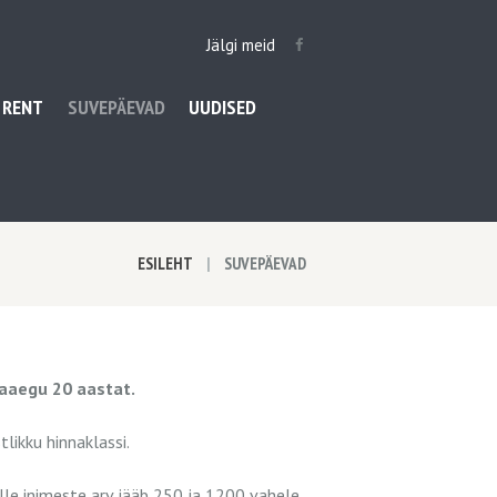
Jälgi meid
 RENT
SUVEPÄEVAD
UUDISED
ESILEHT
SUVEPÄEVAD
eaaegu 20 aastat.
likku hinnaklassi.
le inimeste arv jääb 250 ja 1200 vahele.