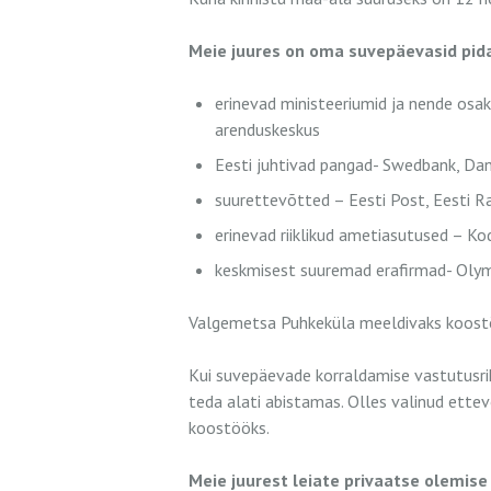
Meie juures on oma suvepäevasid pid
erinevad ministeeriumid ja nende osa
arenduskeskus
Eesti juhtivad pangad- Swedbank, Da
suurettevõtted – Eesti Post, Eesti Ra
erinevad riiklikud ametiasutused – K
keskmisest suuremad erafirmad- Olympi
Valgemetsa Puhkeküla meeldivaks koostö
Kui suvepäevade korraldamise vastutusr
teda alati abistamas. Olles valinud ette
koostööks.
Meie juurest leiate privaatse olemis