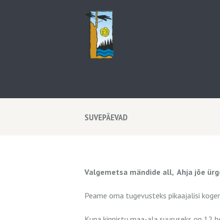
SUVEPÄEVAD
Valgemetsa mändide all, Ahja jõe ürg
Peame oma tugevusteks pikaajalisi kogemus
Kuna kinnistu maa-ala suuruseks on 12 he