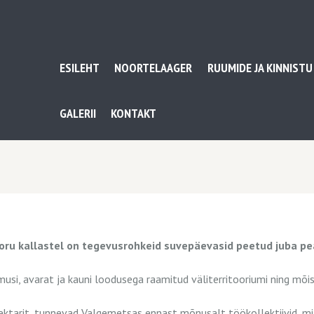
ESILEHT
NOORTELAAGER
RUUMIDE JA KINNISTU
GALERII
KONTAKT
oru kallastel on tegevusrohkeid suvepäevasid peetud juba p
i, avarat ja kauni loodusega raamitud väliterritooriumi ning mõist
ktarit, tunnevad Valgemetsas ennast mõnusalt töökollektiivid, mil