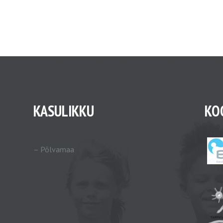
KASULIKKU
KO
–
Põlvamaa