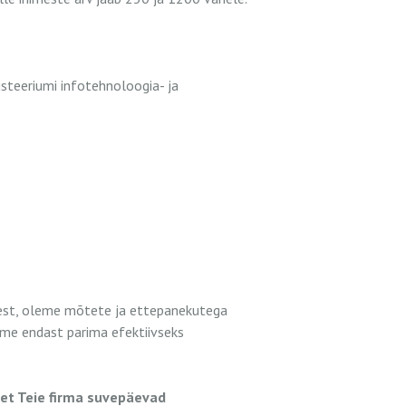
steeriumi infotehnoloogia- ja
test, oleme mõtete ja ettepanekutega
ame endast parima efektiivseks
 et Teie firma suvepäevad