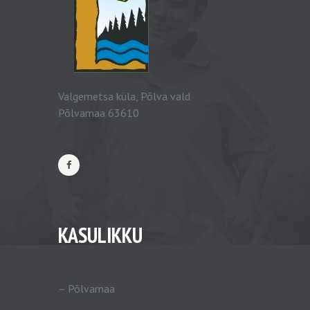
Valgemetsa küla, Põlva vald
Põlvamaa 63610
KASULIKKU
–
Põlvamaa