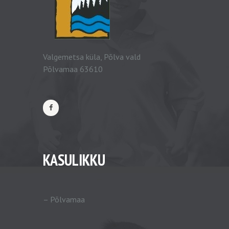
Valgemetsa küla, Põlva vald
Põlvamaa 63610
KASULIKKU
–
Põlvamaa