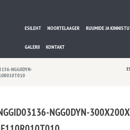
ESILEHT
NOORTELAAGER
RUUMIDE JA KINNISTU
GALERII
KONTAKT
3136-NGG0DYN-
E
10R010T010
-NGGID03136-NGG0DYN-300X200X
F110R010T010