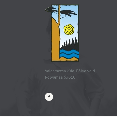
Valgemetsa küla, Põlva vald
Põlvamaa 63610