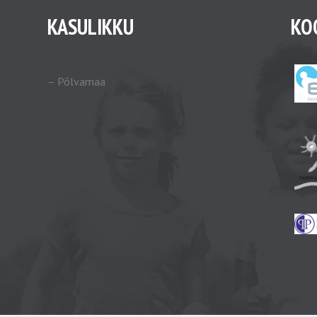
KASULIKKU
KO
–
Põlvamaa