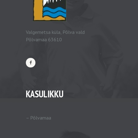
Valgemetsa küla, Põlva vald
Põlvamaa 63610
KASULIKKU
–
Põlvamaa