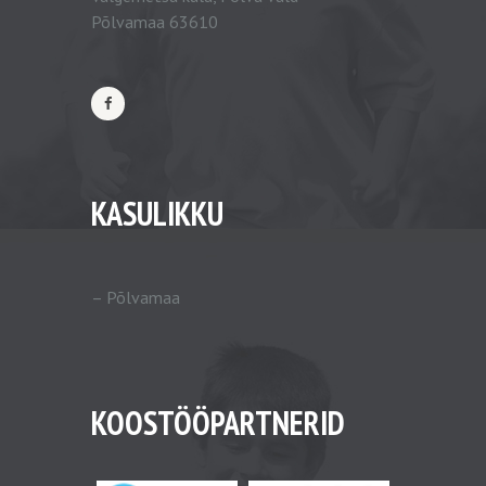
Põlvamaa 63610
KASULIKKU
–
Põlvamaa
KOOSTÖÖPARTNERID