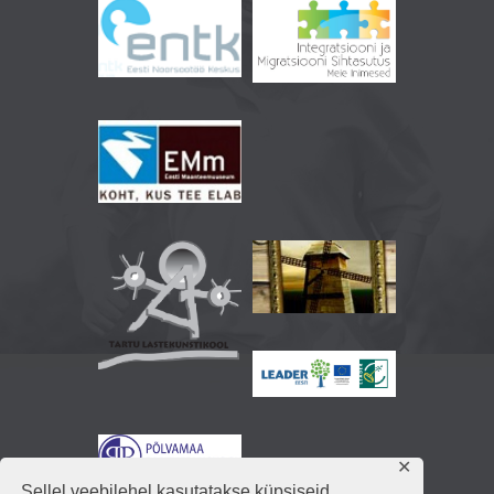
✕
Sellel veebilehel kasutatakse küpsiseid.